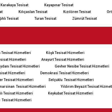
Karakaya Tesisat
Kayapınar Tesisat
at
Kılıçaslan Tesisat
Kızılören Tesisat
Ort
Şıhlı Tesisat
Turan Tesisat
Zümrüt Tesisat
 Tesisat Hizmetleri
Köşk Tesisat Hizmetleri
esisat Hizmetleri
Anayurt Tesisat Hizmetleri
eydanı Tesisat Hizmetleri
Gevher Nesibe Tesisat Hizmetleri
sisat Hizmetleri
Demokrasi Tesisat Hizmetleri
er Tesisat Hizmetleri
Selçuklu Tesisat Hizmetleri
marsinan Tesisat Hizmetleri
Yıldırım Beyazıt Tesisat Hizmet
ı Tesisat Hizmetleri
Keykubat Tesisat Hizmetleri
 Tesisat Hizmetleri