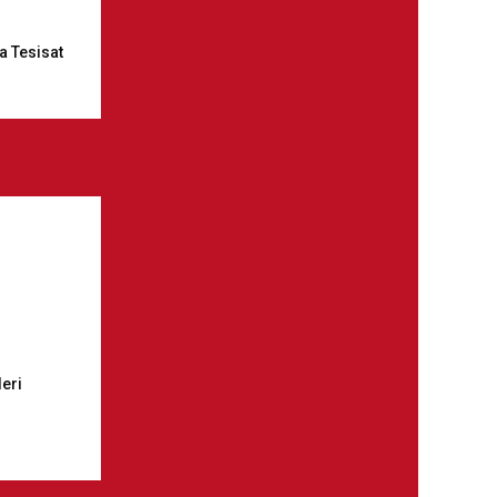
a Tesisat
leri