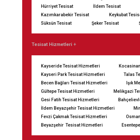
Hürriyet Tesisat
İldem Tesisat
Kazımkarabekir Tesisat
Keykubat Tesis
Süksün Tesisat
Şeker Tesisat
Tesisat Hizmetleri
Kayseride Tesisat Hizmetleri
Kocasinan
Kayseri Park Tesisat Hizmetleri
Talas T
Becen Bağları Tesisat Hizmetleri
Işık M
Gültepe Tesisat Hizmetleri
Melikgazi Te
Gesi Fatih Tesisat Hizmetleri
Bahçelievl
İldem Beyazşehir Tesisat Hizmetleri
Mi
Fevzi Çakmak Tesisat Hizmetleri
Osmanl
Beyazşehir Tesisat Hizmetleri
Esentepe