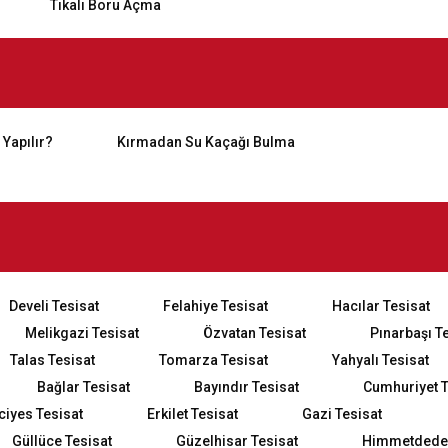
Tıkalı Boru Açma
 Yapılır?
Kırmadan Su Kaçağı Bulma
Develi Tesisat
Felahiye Tesisat
Hacılar Tesisat
Melikgazi Tesisat
Özvatan Tesisat
Pınarbaşı T
Talas Tesisat
Tomarza Tesisat
Yahyalı Tesisat
Bağlar Tesisat
Bayındır Tesisat
Cumhuriyet T
ciyes Tesisat
Erkilet Tesisat
Gazi Tesisat
Güllüce Tesisat
Güzelhisar Tesisat
Himmetdede 