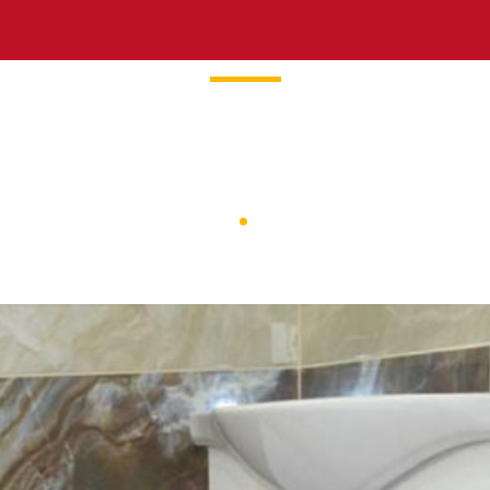
eride Tesisat Hizme
Ana Sayfa
Kategoriler