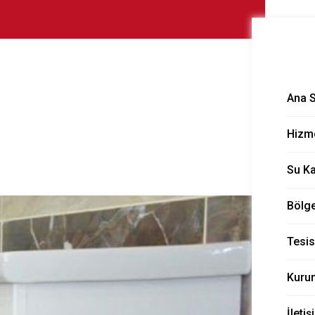
tleri
Ana 
Hizme
Su K
Bölge
Tesis
Kuru
İletiş