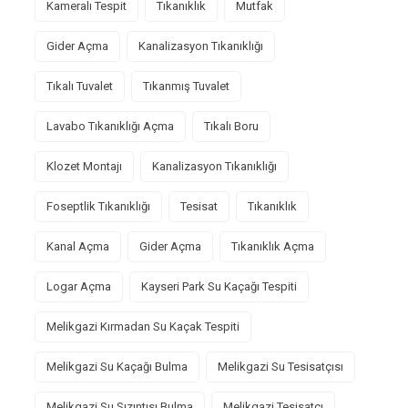
Kameralı Tespit
Tıkanıklık
Mutfak
Gider Açma
Kanalizasyon Tıkanıklığı
Tıkalı Tuvalet
Tıkanmış Tuvalet
Lavabo Tıkanıklığı Açma
Tıkalı Boru
Klozet Montajı
Kanalizasyon Tıkanıklığı
Foseptlik Tıkanıklığı
Tesisat
Tıkanıklık
Kanal Açma
Gider Açma
Tıkanıklık Açma
Logar Açma
Kayseri Park Su Kaçağı Tespiti
Melikgazi Kırmadan Su Kaçak Tespiti
Melikgazi Su Kaçağı Bulma
Melikgazi Su Tesisatçısı
Melikgazi Su Sızıntısı Bulma
Melikgazi Tesisatçı