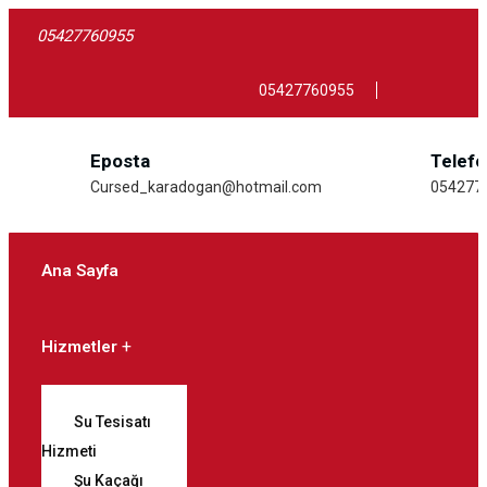
05427760955
05427760955
Eposta
Telef
Cursed_karadogan@hotmail.com
054277
Ana Sayfa
Hizmetler
Su Tesisatı
Hizmeti
Şu Kaçağı