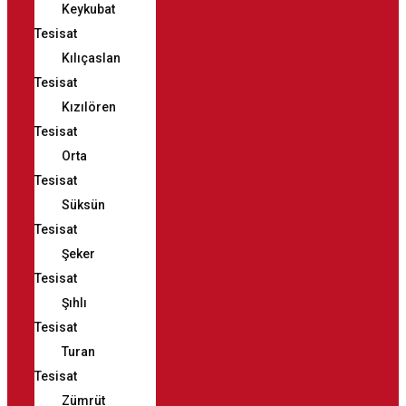
Keykubat
Tesisat
Kılıçaslan
Tesisat
Kızılören
Tesisat
Orta
Tesisat
Süksün
Tesisat
Şeker
Tesisat
Şıhlı
Tesisat
Turan
Tesisat
Zümrüt