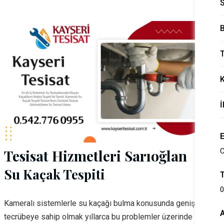
B
T
İ
Tesisat Hizmetleri Sarıoğlan
C
Su Kaçak Tespiti
0
Kameralı sistemlerle su kaçağı bulma konusunda geniş bir
tecrübeye sahip olmak yıllarca bu problemler üzerinde