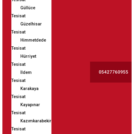
Güllüce
Tesisat
Güzelhisar
Tesisat
Himmetdede
Tesisat
Hürriyet
Tesisat
05427760955
İldem
Tesisat
Karakaya
Tesisat
Kayapınar
Tesisat
Kazımkarabekir
Tesisat