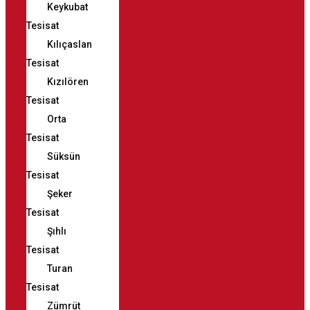
Keykubat
Tesisat
Kılıçaslan
Tesisat
Kızılören
Tesisat
Orta
Tesisat
Süksün
Tesisat
Şeker
Tesisat
Şıhlı
Tesisat
Turan
Tesisat
Zümrüt