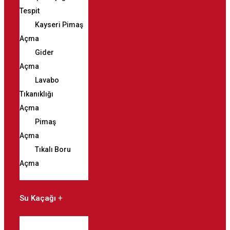
Tespit
Kayseri Pimaş
Açma
Gider
Açma
Lavabo
Tıkanıklığı
Açma
Pimaş
Açma
Tıkalı Boru
Açma
Su Kaçağı