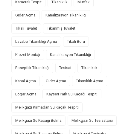
Kameralı Tespit
Tıkanıklık
Mutfak
Gider Açma
Kanalizasyon Tıkanıklığı
Tıkalı Tuvalet
Tıkanmış Tuvalet
Lavabo Tıkanıklığı Açma
Tıkalı Boru
Klozet Montajı
Kanalizasyon Tıkanıklığı
Foseptlik Tıkanıklığı
Tesisat
Tıkanıklık
Kanal Açma
Gider Açma
Tıkanıklık Açma
Logar Açma
Kayseri Park Su Kaçağı Tespiti
Melikgazi Kırmadan Su Kaçak Tespiti
Melikgazi Su Kaçağı Bulma
Melikgazi Su Tesisatçısı
Melikgazi Su Sızıntısı Bulma
Melikgazi Tesisatçı