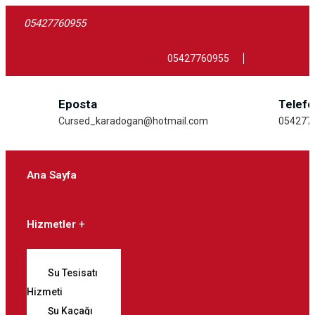
05427760955
05427760955
Eposta
Telef
Cursed_karadogan@hotmail.com
054277
Ana Sayfa
Hizmetler
Su Tesisatı
Hizmeti
Şu Kaçağı