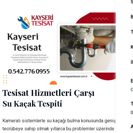
B
T
İ
Tesisat Hizmetleri Çarşı
C
Su Kaçak Tespiti
0
Kameralı sistemlerle su kaçağı bulma konusunda geniş bir
tecrübeye sahip olmak yıllarca bu problemler üzerinde