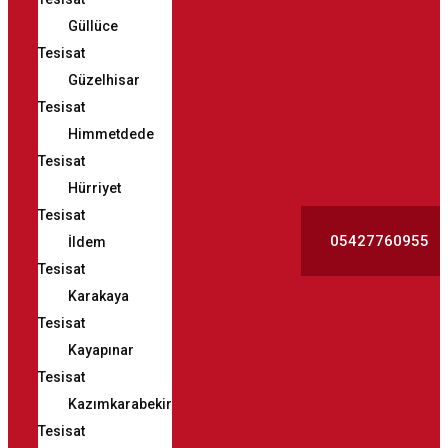
Güllüce
Tesisat
Güzelhisar
Tesisat
Himmetdede
Tesisat
Hürriyet
Tesisat
05427760955
İldem
Tesisat
Karakaya
Tesisat
Kayapınar
Tesisat
Kazımkarabekir
Tesisat