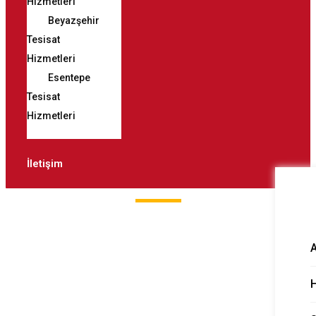
Hizmetleri
Beyazşehir
Tesisat
Hizmetleri
Esentepe
Tesisat
Hizmetleri
İletişim
"_mutfak" etiketli
sayfalar
H