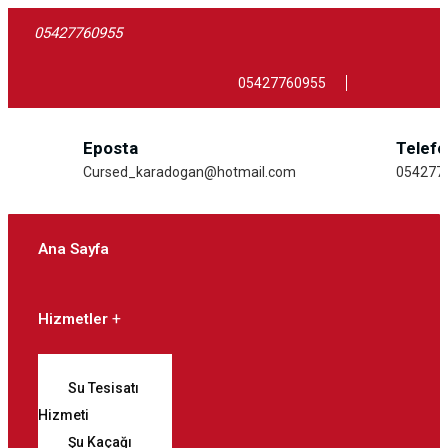
05427760955
05427760955
Eposta
Telef
Cursed_karadogan@hotmail.com
054277
Ana Sayfa
Hizmetler
Su Tesisatı
Hizmeti
Şu Kaçağı