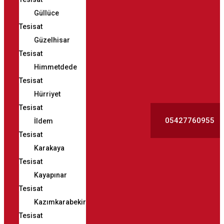
Güllüce
Tesisat
Güzelhisar
Tesisat
Himmetdede
Tesisat
Hürriyet
Tesisat
05427760955
İldem
Tesisat
Karakaya
Tesisat
Kayapınar
Tesisat
Kazımkarabekir
Tesisat