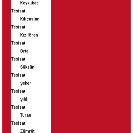
Keykubat
Tesisat
Kılıçaslan
Tesisat
Kızılören
Tesisat
Orta
Tesisat
Süksün
Tesisat
Şeker
Tesisat
Şıhlı
Tesisat
Turan
Tesisat
Zümrüt