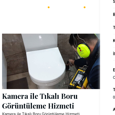
Ana Sayfa
Su Kaçağı Bulma
Kırmadan Su Kaçağı Bulma
B
T
İ
C
Kamera ile Tıkalı Boru
0
Görüntüleme Hizmeti
Kamera ile Tıkalı Boru Görüntüleme Hizmeti