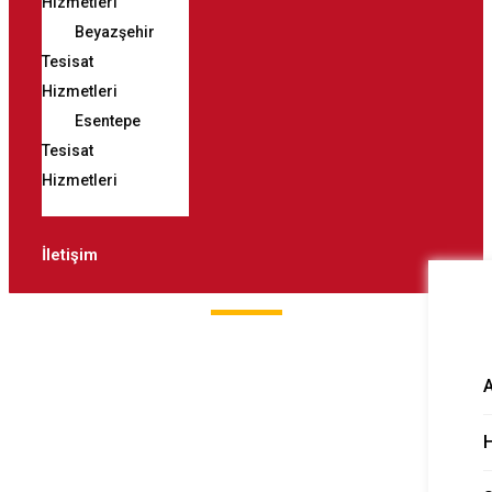
Hizmetleri
Beyazşehir
Tesisat
Hizmetleri
Esentepe
Tesisat
Hizmetleri
İletişim
Kırmadan Su
Kaçağı Bulma
H