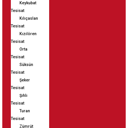
Keykubat
Tesisat
Kılıçaslan
Tesisat
Kızılören
Tesisat
Orta
Tesisat
Süksün
Tesisat
Şeker
Tesisat
Şıhlı
Tesisat
Turan
Tesisat
Zümrüt