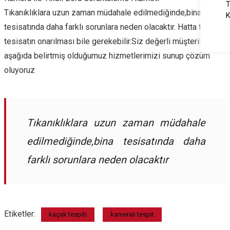
T
Tıkanıklıklara uzun zaman müdahale edilmediğinde,bina
K
tesisatında daha farklı sorunlara neden olacaktır. Hatta tüm
tesisatın onarılması bile gerekebilir.Siz değerli müşterilemize
aşağıda belirtmiş olduğumuz hizmetlerimizi sunup çözüm
oluyoruz
Tıkanıklıklara uzun zaman müdahale
edilmediğinde,bina tesisatında daha
farklı sorunlara neden olacaktır
Etiketler:
kaçak tespiti
kameralı tespit