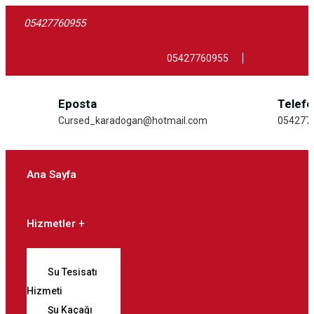
05427760955
05427760955
Eposta
Telef
Cursed_karadogan@hotmail.com
054277
Ana Sayfa
Hizmetler
Su Tesisatı
Hizmeti
Şu Kaçağı