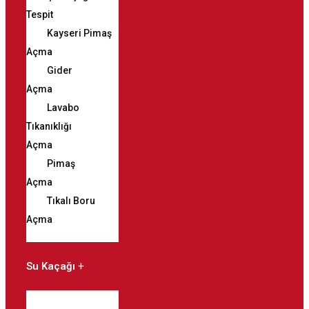
Tespit
Kayseri Pimaş
Açma
Gider
Açma
Lavabo
Tıkanıklığı
Açma
Pimaş
Açma
Tıkalı Boru
Açma
Su Kaçağı