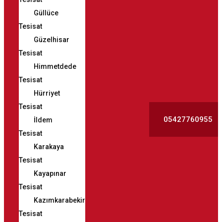
Güllüce
Tesisat
Güzelhisar
Tesisat
Himmetdede
Tesisat
Hürriyet
Tesisat
05427760955
İldem
Tesisat
Karakaya
Tesisat
Kayapınar
Tesisat
Kazımkarabekir
Tesisat