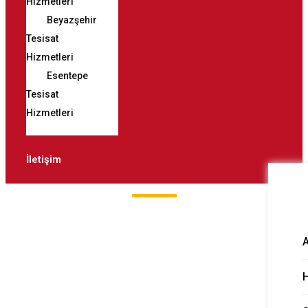
Hizmetleri
Beyazşehir
Tesisat
Hizmetleri
Esentepe
Tesisat
Hizmetleri
İletişim
Mimarsinan
Tesisat Hizmetleri
H