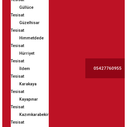
Güllüce
Tesisat
Güzelhisar
Tesisat
Himmetdede
Tesisat
Hürriyet
Tesisat
05427760955
İldem
Tesisat
Karakaya
Tesisat
Kayapınar
Tesisat
Kazımkarabekir
Tesisat