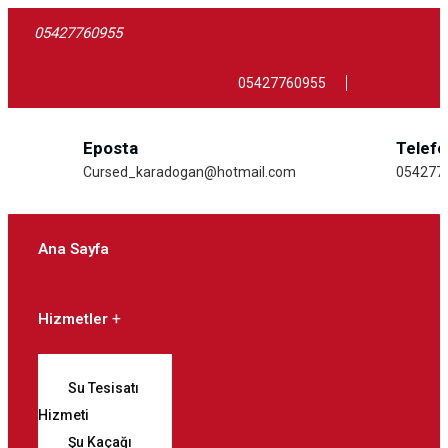
05427760955
05427760955
Eposta
Telef
Cursed_karadogan@hotmail.com
054277
Ana Sayfa
Hizmetler
Su Tesisatı
Hizmeti
Şu Kaçağı