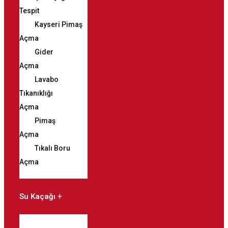
Tespit
Kayseri Pimaş
Açma
Gider
Açma
Lavabo
Tıkanıklığı
Açma
Pimaş
Açma
Tıkalı Boru
Açma
Su Kaçağı