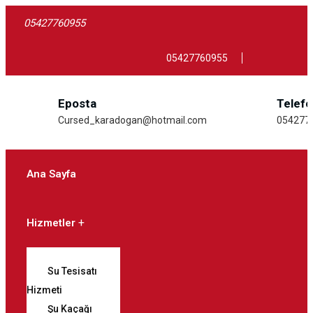
05427760955
05427760955
Eposta
Telef
Cursed_karadogan@hotmail.com
054277
Ana Sayfa
Hizmetler
Su Tesisatı
Hizmeti
Şu Kaçağı