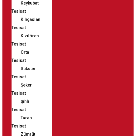
Keykubat
Tesisat
Kılıçaslan
Tesisat
Kızılören
Tesisat
Orta
Tesisat
Süksün
Tesisat
Şeker
Tesisat
Şıhlı
Tesisat
Turan
Tesisat
Zümrüt