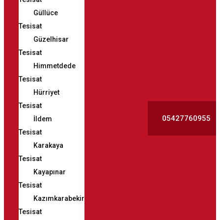
Güllüce
Tesisat
Güzelhisar
Tesisat
Himmetdede
Tesisat
Hürriyet
Tesisat
05427760955
İldem
Tesisat
Karakaya
Tesisat
Kayapınar
Tesisat
Kazımkarabekir
Tesisat