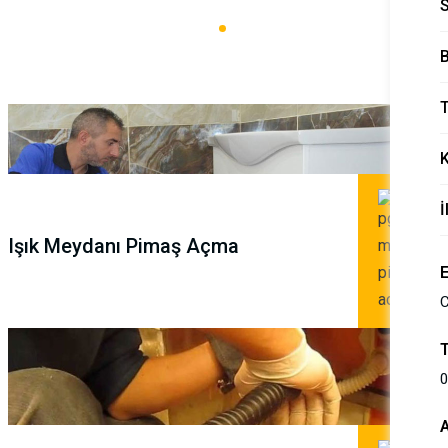
Ana Sayfa
Kategoriler
B
T
İ
Işık Meydanı Pimaş Açma
C
0