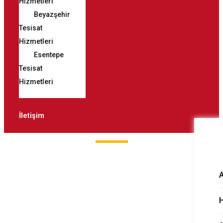
Hizmetleri
Beyazşehir
Tesisat
Hizmetleri
Esentepe
Tesisat
Hizmetleri
İletişim
Işık Meydanı
Tesisat Hizmetleri
H