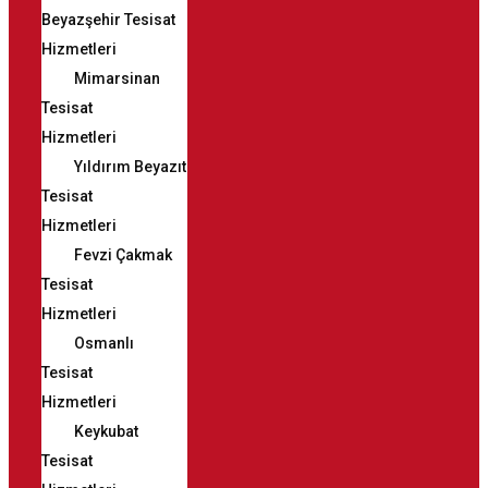
Beyazşehir Tesisat
Hizmetleri
Mimarsinan
Tesisat
Hizmetleri
Yıldırım Beyazıt
Tesisat
Hizmetleri
Fevzi Çakmak
Tesisat
Hizmetleri
Osmanlı
Tesisat
Hizmetleri
Keykubat
Tesisat