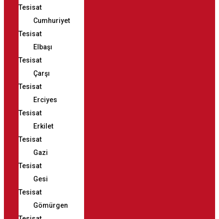
Tesisat
Cumhuriyet
Tesisat
Elbaşı
Tesisat
Çarşı
Tesisat
Erciyes
Tesisat
Erkilet
Tesisat
Gazi
Tesisat
Gesi
Tesisat
Gömürgen
Tesisat