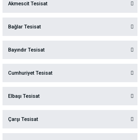
Akmescit Tesisat
Bağlar Tesisat
Bayındır Tesisat
Cumhuriyet Tesisat
Elbaşı Tesisat
Çarşı Tesisat