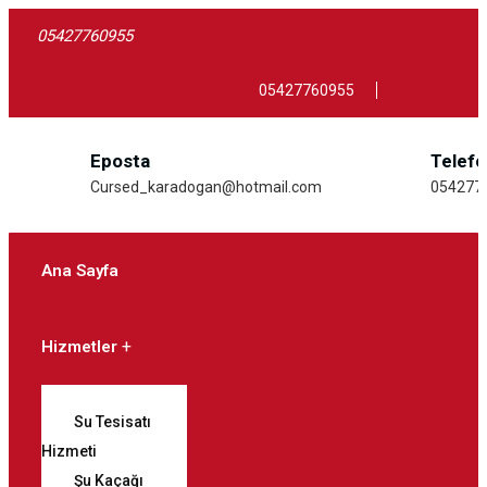
05427760955
05427760955
Eposta
Telef
Cursed_karadogan@hotmail.com
054277
Ana Sayfa
Hizmetler
Su Tesisatı
Hizmeti
Şu Kaçağı