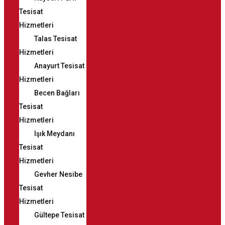
Tesisat
Hizmetleri
Talas Tesisat
Hizmetleri
Anayurt Tesisat
Hizmetleri
Becen Bağları
Tesisat
Hizmetleri
Işık Meydanı
Tesisat
Hizmetleri
Gevher Nesibe
Tesisat
Hizmetleri
Gültepe Tesisat