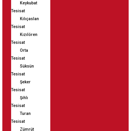
Keykubat
Tesisat
Kılıçaslan
Tesisat
Kızılören
Tesisat
Orta
Tesisat
Süksün
Tesisat
Şeker
Tesisat
Şıhlı
Tesisat
Turan
Tesisat
Zümrüt