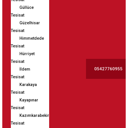
Güllüce
Tesisat
Güzelhisar
Tesisat
Himmetdede
Tesisat
Hürriyet
Tesisat
05427760955
İldem
Tesisat
Karakaya
Tesisat
Kayapınar
Tesisat
Kazımkarabekir
Tesisat