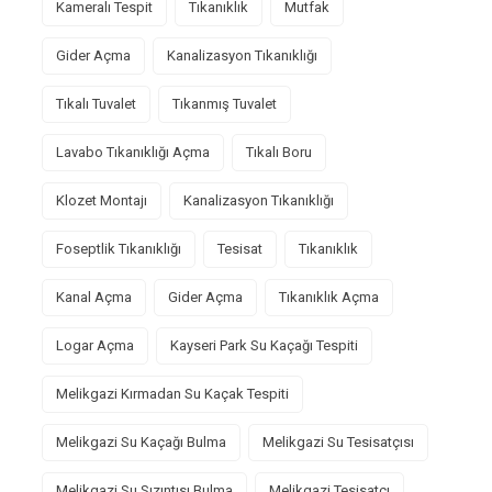
Kameralı Tespit
Tıkanıklık
Mutfak
Gider Açma
Kanalizasyon Tıkanıklığı
Tıkalı Tuvalet
Tıkanmış Tuvalet
Lavabo Tıkanıklığı Açma
Tıkalı Boru
Klozet Montajı
Kanalizasyon Tıkanıklığı
Foseptlik Tıkanıklığı
Tesisat
Tıkanıklık
Kanal Açma
Gider Açma
Tıkanıklık Açma
Logar Açma
Kayseri Park Su Kaçağı Tespiti
Melikgazi Kırmadan Su Kaçak Tespiti
Melikgazi Su Kaçağı Bulma
Melikgazi Su Tesisatçısı
Melikgazi Su Sızıntısı Bulma
Melikgazi Tesisatçı