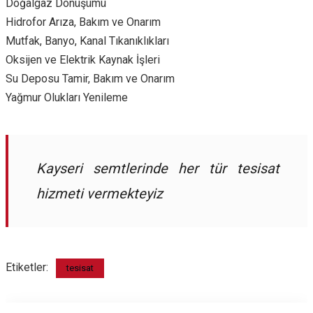
Doğalgaz Dönüşümü
Hidrofor Arıza, Bakım ve Onarım
Mutfak, Banyo, Kanal Tıkanıklıkları
Oksijen ve Elektrik Kaynak İşleri
Su Deposu Tamir, Bakım ve Onarım
Yağmur Olukları Yenileme
Kayseri semtlerinde her tür tesisat
hizmeti vermekteyiz
Etiketler:
tesisat