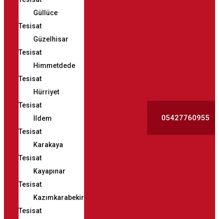
Güllüce
Tesisat
Güzelhisar
Tesisat
Himmetdede
Tesisat
Hürriyet
Tesisat
05427760955
İldem
Tesisat
Karakaya
Tesisat
Kayapınar
Tesisat
Kazımkarabekir
Tesisat