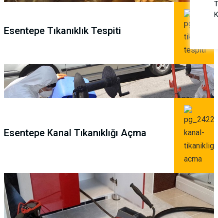
T
K
Esentepe Tıkanıklık Tespiti
Esentepe Kanal Tıkanıklığı Açma