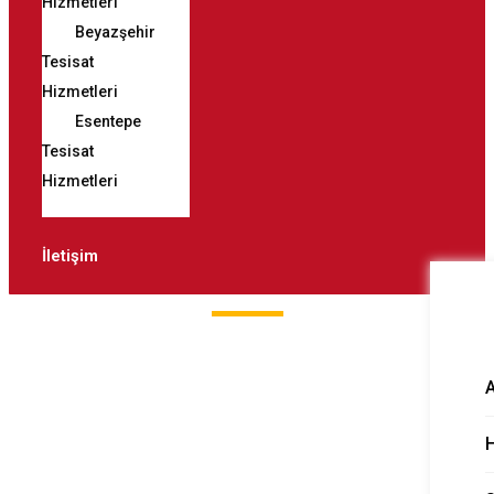
Hizmetleri
Beyazşehir
Tesisat
Hizmetleri
Esentepe
Tesisat
Hizmetleri
İletişim
Esentepe Tesisat
Hizmetleri
H