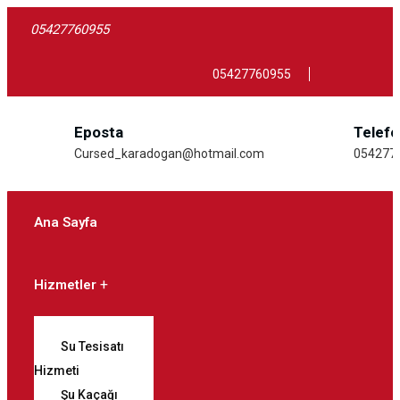
05427760955
05427760955
Eposta
Telef
Cursed_karadogan@hotmail.com
054277
Ana Sayfa
Hizmetler
Su Tesisatı
Hizmeti
Şu Kaçağı