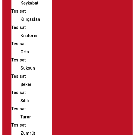
Keykubat
Tesisat
Kılıçaslan
Tesisat
Kızılören
Tesisat
Orta
Tesisat
Süksün
Tesisat
Şeker
Tesisat
Şıhlı
Tesisat
Turan
Tesisat
Zümrüt