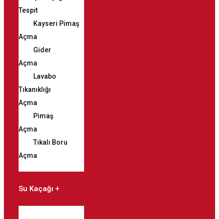
Tespit
Kayseri Pimaş
Açma
Gider
Açma
Lavabo
Tıkanıklığı
Açma
Pimaş
Açma
Tıkalı Boru
Açma
Su Kaçağı