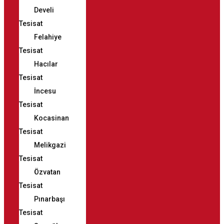
Develi
Tesisat
Felahiye
Tesisat
Hacılar
Tesisat
İncesu
Tesisat
Kocasinan
Tesisat
Melikgazi
Tesisat
Özvatan
Tesisat
Pınarbaşı
Tesisat