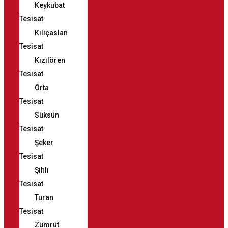
Keykubat
Tesisat
Kılıçaslan
Tesisat
Kızılören
Tesisat
Orta
Tesisat
Süksün
Tesisat
Şeker
Tesisat
Şıhlı
Tesisat
Turan
Tesisat
Zümrüt