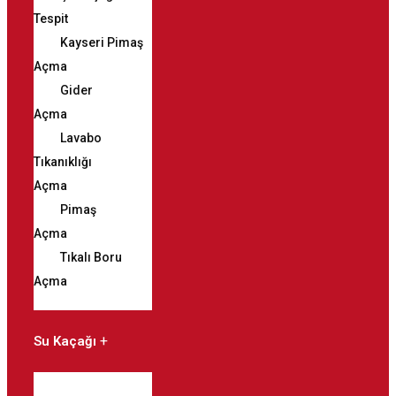
Tespit
Kayseri Pimaş
Açma
Gider
Açma
Lavabo
Tıkanıklığı
Açma
Pimaş
Açma
Tıkalı Boru
Açma
Su Kaçağı