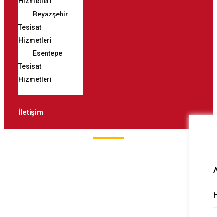
Hizmetleri
Beyazşehir
Tesisat
Hizmetleri
Esentepe
Tesisat
Hizmetleri
İletişim
Selçuklu Logar
Tıkanıklığı Açma
H