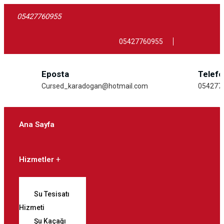
05427760955
05427760955
Eposta
Telef
Cursed_karadogan@hotmail.com
054277
Ana Sayfa
Hizmetler
Su Tesisatı
Hizmeti
Şu Kaçağı