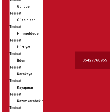
Güllüce
Tesisat
Güzelhisar
Tesisat
Himmetdede
Tesisat
Hürriyet
Tesisat
05427760955
İldem
Tesisat
Karakaya
Tesisat
Kayapınar
Tesisat
Kazımkarabekir
Tesisat