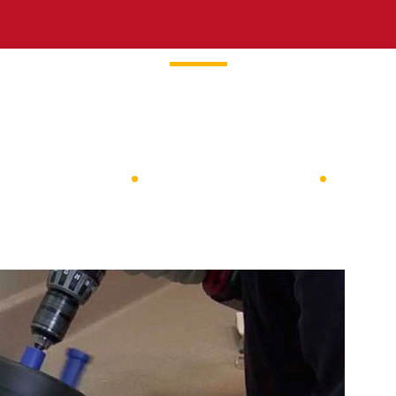
hir Mutfak Tıkanıkl
Ana Sayfa
Kayseride Tesisat Hizmetleri
Beyazşehir Mutfak Tıkanıklığı Açma