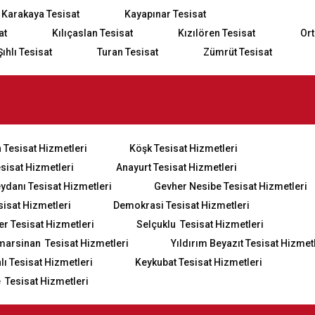
Karakaya Tesisat
Kayapınar Tesisat
at
Kılıçaslan Tesisat
Kızılören Tesisat
Ort
Şıhlı Tesisat
Turan Tesisat
Zümrüt Tesisat
 Tesisat Hizmetleri
Köşk Tesisat Hizmetleri
esisat Hizmetleri
Anayurt Tesisat Hizmetleri
eydanı Tesisat Hizmetleri
Gevher Nesibe Tesisat Hizmetleri
sisat Hizmetleri
Demokrasi Tesisat Hizmetleri
er Tesisat Hizmetleri
Selçuklu Tesisat Hizmetleri
marsinan Tesisat Hizmetleri
Yıldırım Beyazıt Tesisat Hizmet
ı Tesisat Hizmetleri
Keykubat Tesisat Hizmetleri
 Tesisat Hizmetleri