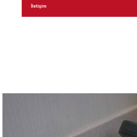
İletişim
Beyazşe