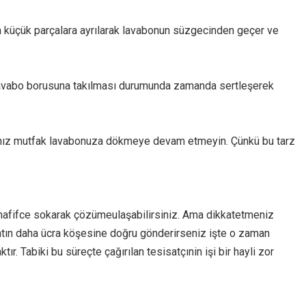
için küçük parçalara ayrılarak lavabonun süzgecinden geçer ve
rı lavabo borusuna takılması durumunda zamanda sertleşerek
arınız mutfak lavabonuza dökmeye devam etmeyin. Çünkü bu tarz
u hafifce sokarak çözümeulaşabilirsiniz. Ama dikkatetmeniz
atın daha ücra köşesine doğru gönderirseniz işte o zaman
. Tabiki bu süreçte çağırılan tesisatçınin işi bir hayli zor