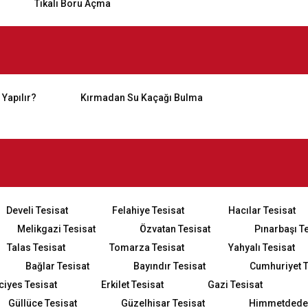
Tıkalı Boru Açma
 Yapılır?
Kırmadan Su Kaçağı Bulma
Develi Tesisat
Felahiye Tesisat
Hacılar Tesisat
Melikgazi Tesisat
Özvatan Tesisat
Pınarbaşı T
Talas Tesisat
Tomarza Tesisat
Yahyalı Tesisat
Bağlar Tesisat
Bayındır Tesisat
Cumhuriyet T
ciyes Tesisat
Erkilet Tesisat
Gazi Tesisat
Güllüce Tesisat
Güzelhisar Tesisat
Himmetdede 