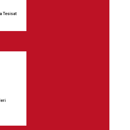
a Tesisat
leri