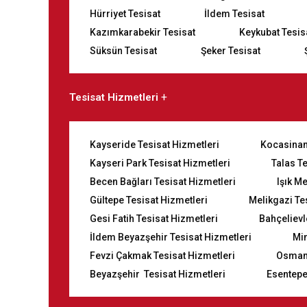
Hürriyet Tesisat
İldem Tesisat
Kazımkarabekir Tesisat
Keykubat Tesis
Süksün Tesisat
Şeker Tesisat
Tesisat Hizmetleri
Kayseride Tesisat Hizmetleri
Kocasinan
Kayseri Park Tesisat Hizmetleri
Talas T
Becen Bağları Tesisat Hizmetleri
Işık M
Gültepe Tesisat Hizmetleri
Melikgazi Te
Gesi Fatih Tesisat Hizmetleri
Bahçelievl
İldem Beyazşehir Tesisat Hizmetleri
Mi
Fevzi Çakmak Tesisat Hizmetleri
Osmanl
Beyazşehir Tesisat Hizmetleri
Esentepe