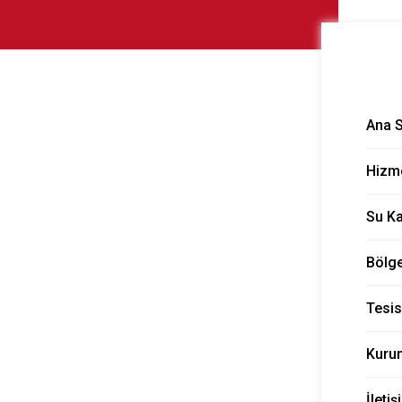
ığı Açma
Ana 
Hizme
Su K
Bölge
Tesis
Kuru
İletiş