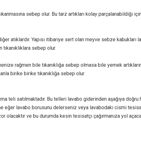
 tıkanmasına sebep olur. Bu tarz artıkları kolay parçalanabildiği 
diğer atıklardır. Yapısı itibariye sert olan meyve sebze kabukla
 tıkanıklıklara sebep olur.
kmenize rağmen bile tıkanıklığa sebep olmasa bile yemek artıkl
nla birike birike tıkanıklığa sebep olur.
ma teli satılmaktadır. Bu telleri lavabo giderinden aşağıya doğr
me eğer lavabo borusunu delerseniz veya lavabodaki cismi tesis
 olacaktır ve bu durumda kesin tesisatçı çağırmanıza yol açacaktır