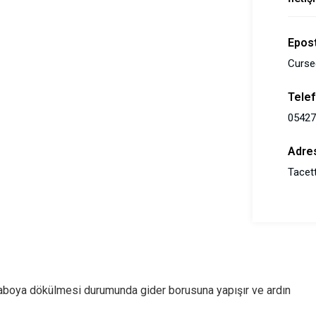
Epos
Curse
Tele
05427
Adre
Tacett
avaboya dökülmesi durumunda gider borusuna yapışır ve ardın