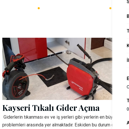
Ana Sayfa
Yıldırım Beyazıt Tesisat Hizmetleri
Yıldırım Beyazıt Gider Açma
B
T
İ
C
Kayseri Tıkalı Gider Açma
0
Giderlerin tıkanması ev ve iş yerleri gibi yerlerin en büyük
problemleri arasında yer almaktadır. Eskiden bu durum çok zor