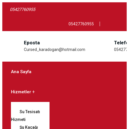
05427760955
05427760955
Eposta
Telef
Cursed_karadogan@hotmail.com
054277
Ana Sayfa
Hizmetler
Su Tesisatı
Hizmeti
Şu Kaçağı