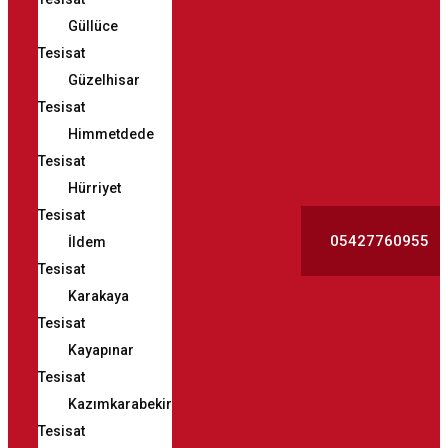
Güllüce
Tesisat
Güzelhisar
Tesisat
Himmetdede
Tesisat
Hürriyet
Tesisat
05427760955
İldem
Tesisat
Karakaya
Tesisat
Kayapınar
Tesisat
Kazımkarabekir
Tesisat