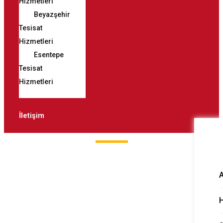
Hizmetleri
Beyazşehir
Tesisat
Hizmetleri
Esentepe
Tesisat
Hizmetleri
İletişim
Yıldırım Beyazıt
Gider Açma
H