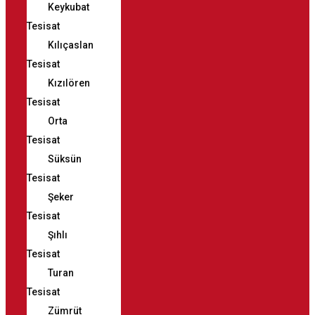
Keykubat
Tesisat
Kılıçaslan
Tesisat
Kızılören
Tesisat
Orta
Tesisat
Süksün
Tesisat
Şeker
Tesisat
Şıhlı
Tesisat
Turan
Tesisat
Zümrüt