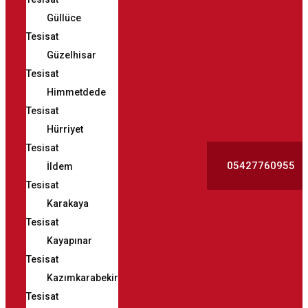
Güllüce
Tesisat
Güzelhisar
Tesisat
Himmetdede
Tesisat
Hürriyet
Tesisat
05427760955
İldem
Tesisat
Karakaya
Tesisat
Kayapınar
Tesisat
Kazımkarabekir
Tesisat