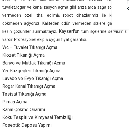
T
tuvalet,rogar ve kanalizasyon açma gibi arızalarda sağa sola hasar
K
vermeden özel ithal edilmiş robot cihazlarimiz ile kirmadan
dökmeden açiyoruz. Kaliteden ödün vermeden sizlere garanti ve
Kayseri'un
kesin çözümler sunmaktayız.
tüm ilçelerine servisimiz
vardır. Profesyonel ekip & uygun fiyat garantisi.
Wc – Tuvalet Tıkanığı Açma
Klozet Tıkanığı Açma
Banyo ve Mutfak Tıkanığı Açma
Yer Süzgeçleri Tıkanığı Açma
Lavabo ve Evye Tıkanığı Açma
Rogar Kanal Tıkanığı Açma
Tesisat Tıkanığı Açma
Pimaş Açma
Kanal Çökme Onarımı
Koku Tespiti ve Kimyasal Temizliği
Foseptik Deposu Yapımı