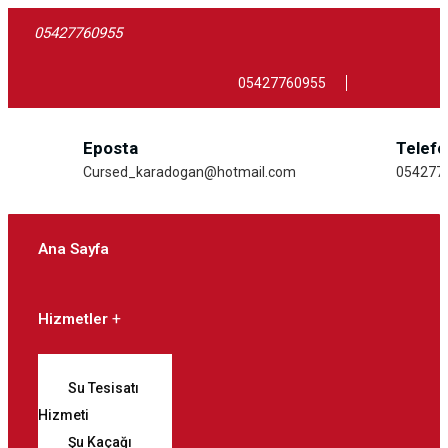
05427760955
05427760955
Eposta
Telef
Cursed_karadogan@hotmail.com
054277
Ana Sayfa
Hizmetler
Su Tesisatı
Hizmeti
Şu Kaçağı