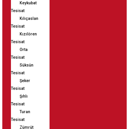
Keykubat
Tesisat
Kılıçaslan
Tesisat
Kızılören
Tesisat
Orta
Tesisat
Süksün
Tesisat
Şeker
Tesisat
Şıhlı
Tesisat
Turan
Tesisat
Zümrüt