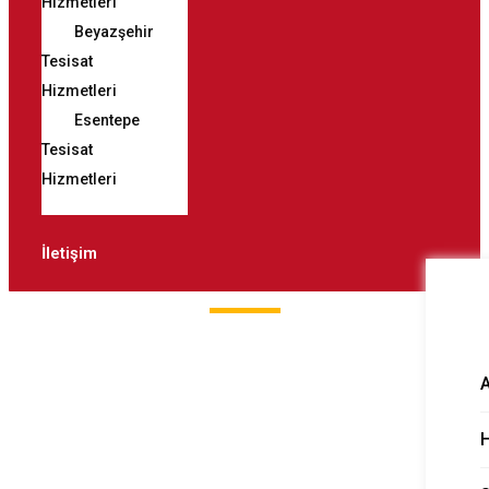
Hizmetleri
Beyazşehir
Tesisat
Hizmetleri
Esentepe
Tesisat
Hizmetleri
İletişim
Fevzi Çakmak
Tıkanıklık Açma
H