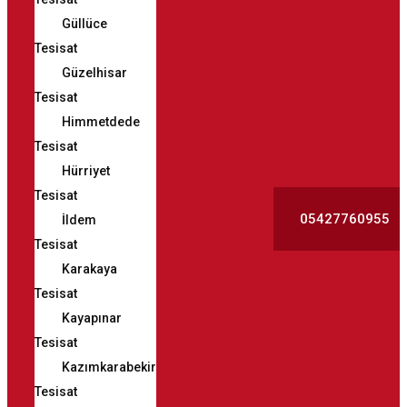
Güllüce
Tesisat
Güzelhisar
Tesisat
Himmetdede
Tesisat
Hürriyet
Tesisat
05427760955
İldem
Tesisat
Karakaya
Tesisat
Kayapınar
Tesisat
Kazımkarabekir
Tesisat