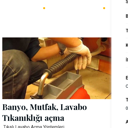
Ana Sayfa
Keykubat Tesisat Hizmetleri
Keykubat Lavabo Gideri Açma
B
T
İ
C
Banyo, Mutfak, Lavabo
0
Tıkanıklığı açma
Tıkalı Lavabo Açma Yöntemleri