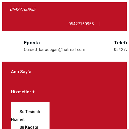
05427760955
05427760955
Eposta
Telef
Cursed_karadogan@hotmail.com
054277
Ana Sayfa
Hizmetler
Su Tesisatı
Hizmeti
Şu Kaçağı