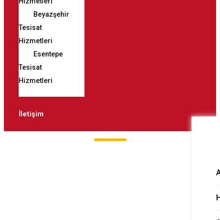
Hizmetleri
Beyazşehir
Tesisat
Hizmetleri
Esentepe
Tesisat
Hizmetleri
İletişim
Keykubat Lavabo
Gideri Açma
H