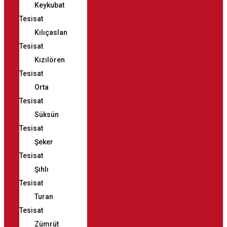
Keykubat
Tesisat
Kılıçaslan
Tesisat
Kızılören
Tesisat
Orta
Tesisat
Süksün
Tesisat
Şeker
Tesisat
Şıhlı
Tesisat
Turan
Tesisat
Zümrüt