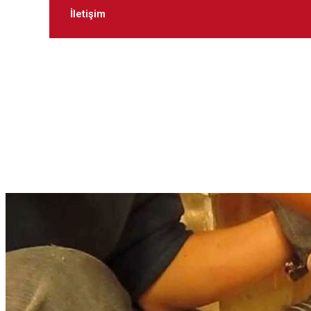
İletişim
Key
A