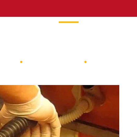
kubat Tıkanıklık Tes
na Sayfa
Keykubat Tesisat Hizmetleri
Keykubat Tıkanıklık Tesp