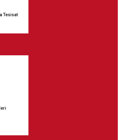
a Tesisat
leri