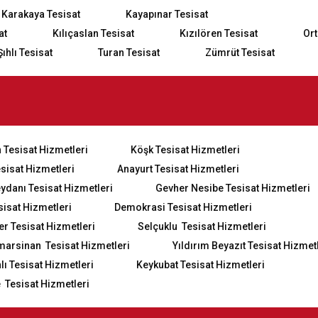
Karakaya Tesisat
Kayapınar Tesisat
at
Kılıçaslan Tesisat
Kızılören Tesisat
Ort
Şıhlı Tesisat
Turan Tesisat
Zümrüt Tesisat
 Tesisat Hizmetleri
Köşk Tesisat Hizmetleri
esisat Hizmetleri
Anayurt Tesisat Hizmetleri
eydanı Tesisat Hizmetleri
Gevher Nesibe Tesisat Hizmetleri
sisat Hizmetleri
Demokrasi Tesisat Hizmetleri
er Tesisat Hizmetleri
Selçuklu Tesisat Hizmetleri
marsinan Tesisat Hizmetleri
Yıldırım Beyazıt Tesisat Hizmet
ı Tesisat Hizmetleri
Keykubat Tesisat Hizmetleri
 Tesisat Hizmetleri