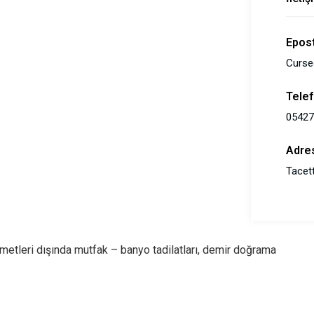
Epos
Curse
Tele
05427
Adre
Tacett
izmetleri dışında mutfak – banyo tadilatları, demir doğrama