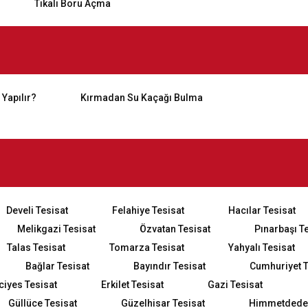
Tıkalı Boru Açma
 Yapılır?
Kırmadan Su Kaçağı Bulma
Develi Tesisat
Felahiye Tesisat
Hacılar Tesisat
Melikgazi Tesisat
Özvatan Tesisat
Pınarbaşı T
Talas Tesisat
Tomarza Tesisat
Yahyalı Tesisat
Bağlar Tesisat
Bayındır Tesisat
Cumhuriyet T
ciyes Tesisat
Erkilet Tesisat
Gazi Tesisat
Güllüce Tesisat
Güzelhisar Tesisat
Himmetdede 