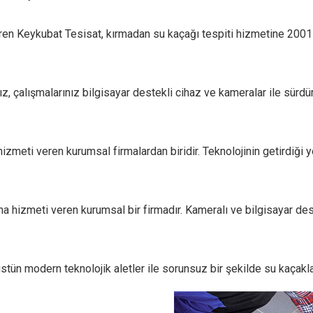
tiren Keykubat Tesisat, kırmadan su kaçağı tespiti hizmetine 2001 
 çalışmalarınız bilgisayar destekli cihaz ve kameralar ile sürdüre
meti veren kurumsal firmalardan biridir. Teknolojinin getirdiği yen
hizmeti veren kurumsal bir firmadır. Kameralı ve bilgisayar deste
ün modern teknolojik aletler ile sorunsuz bir şekilde su kaçaklar