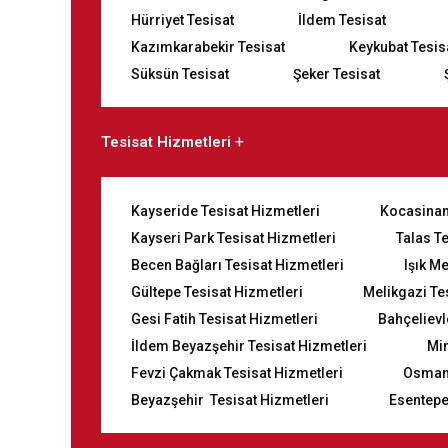
Hürriyet Tesisat
İldem Tesisat
Kazımkarabekir Tesisat
Keykubat Tesis
Süksün Tesisat
Şeker Tesisat
Tesisat Hizmetleri
Kayseride Tesisat Hizmetleri
Kocasinan
Kayseri Park Tesisat Hizmetleri
Talas T
Becen Bağları Tesisat Hizmetleri
Işık M
Gültepe Tesisat Hizmetleri
Melikgazi Te
Gesi Fatih Tesisat Hizmetleri
Bahçelievl
İldem Beyazşehir Tesisat Hizmetleri
Mi
Fevzi Çakmak Tesisat Hizmetleri
Osmanl
Beyazşehir Tesisat Hizmetleri
Esentepe