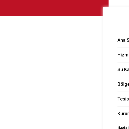
piti
Ana 
Hizme
iti
Su K
Bölge
Tesis
Kuru
İletiş