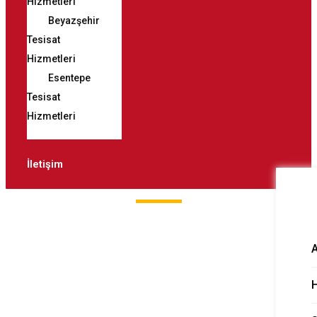
Hizmetleri
Beyazşehir
Tesisat
Hizmetleri
Esentepe
Tesisat
Hizmetleri
İletişim
Keykubat
Tıkanıklık Tespiti
H