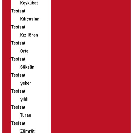
Keykubat
Tesisat
Kılıçaslan
Tesisat
Kızılören
Tesisat
Orta
Tesisat
Süksün
Tesisat
Şeker
Tesisat
Şıhlı
Tesisat
Turan
Tesisat
Zümrüt