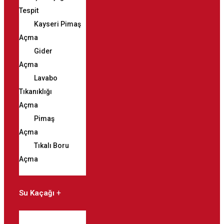
Tespit
Kayseri Pimaş
Açma
Gider
Açma
Lavabo
Tıkanıklığı
Açma
Pimaş
Açma
Tıkalı Boru
Açma
Su Kaçağı