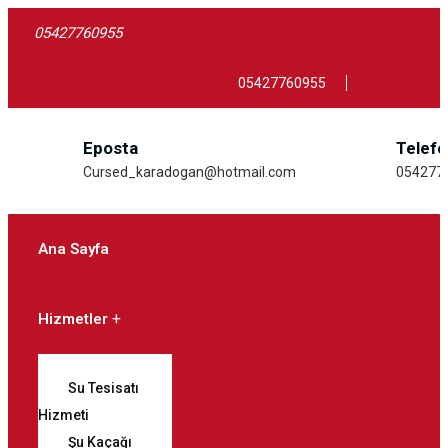
05427760955
05427760955
Eposta
Telef
Cursed_karadogan@hotmail.com
054277
Ana Sayfa
Hizmetler
Su Tesisatı
Hizmeti
Şu Kaçağı