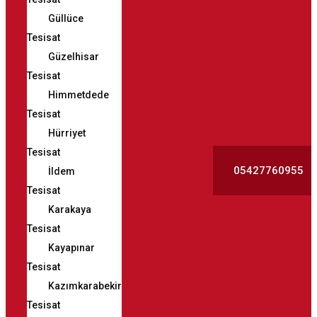
Güllüce
Tesisat
Güzelhisar
Tesisat
Himmetdede
Tesisat
Hürriyet
Tesisat
05427760955
İldem
Tesisat
Karakaya
Tesisat
Kayapınar
Tesisat
Kazımkarabekir
Tesisat