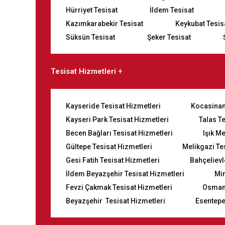
Hürriyet Tesisat
İldem Tesisat
Kazımkarabekir Tesisat
Keykubat Tesis
Süksün Tesisat
Şeker Tesisat
Tesisat Hizmetleri
Kayseride Tesisat Hizmetleri
Kocasinan
Kayseri Park Tesisat Hizmetleri
Talas T
Becen Bağları Tesisat Hizmetleri
Işık M
Gültepe Tesisat Hizmetleri
Melikgazi Te
Gesi Fatih Tesisat Hizmetleri
Bahçelievl
İldem Beyazşehir Tesisat Hizmetleri
Mi
Fevzi Çakmak Tesisat Hizmetleri
Osmanl
Beyazşehir Tesisat Hizmetleri
Esentepe