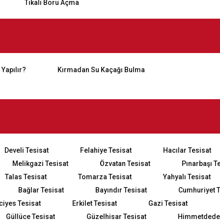
Tıkalı Boru Açma
 Yapılır?
Kırmadan Su Kaçağı Bulma
Develi Tesisat
Felahiye Tesisat
Hacılar Tesisat
Melikgazi Tesisat
Özvatan Tesisat
Pınarbaşı T
Talas Tesisat
Tomarza Tesisat
Yahyalı Tesisat
Bağlar Tesisat
Bayındır Tesisat
Cumhuriyet T
ciyes Tesisat
Erkilet Tesisat
Gazi Tesisat
Güllüce Tesisat
Güzelhisar Tesisat
Himmetdede 