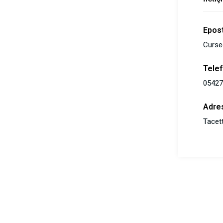
Epos
Curse
Tele
05427
Adre
Tacett