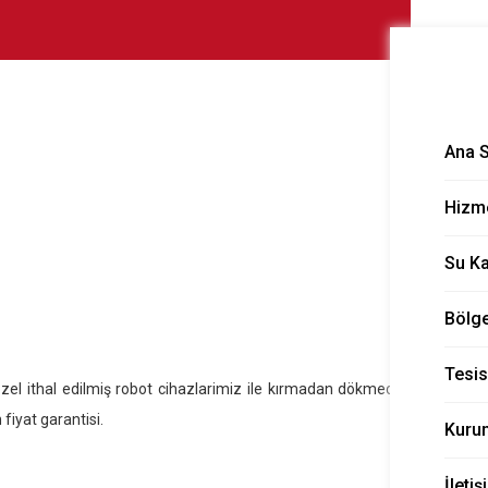
a
Ana 
Hizme
Su K
Bölge
Tesis
özel ithal edilmiş robot cihazlarimiz ile kırmadan dökmeden açiyoruz.
fiyat garantisi.
Kuru
İletiş