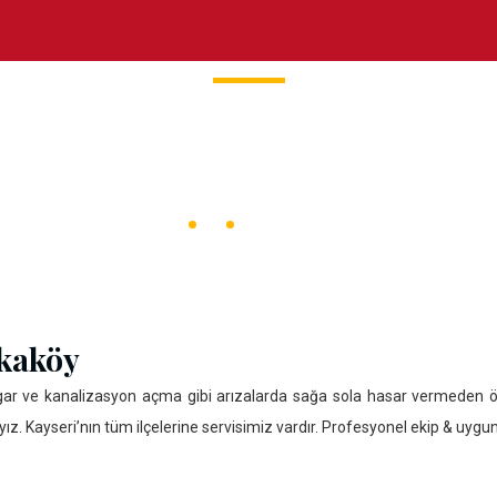
Yakaköy Kanal Açm
Ana Sayfa
Yakaköy Kanal Açma
akaköy
et,rogar ve kanalizasyon açma gibi arızalarda sağa sola hasar vermeden 
 Kayseri’nın tüm ilçelerine servisimiz vardır. Profesyonel ekip & uygun 