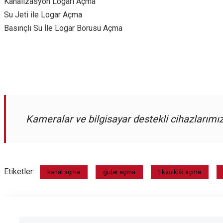
Kanalizasyon Logarı Açma
Su Jeti ile Logar Açma
Basınçlı Su İle Logar Borusu Açma
Kameralar ve bilgisayar destekli cihazlarım
Etiketler:
kanal açma
gider açma
tıkanıklık açma