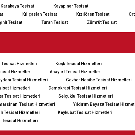
Karakaya Tesisat
Kayapınar Tesisat
at
Kılıçaslan Tesisat
Kızılören Tesisat
Ort
Şıhlı Tesisat
Turan Tesisat
Zümrüt Tesisat
 Tesisat Hizmetleri
Köşk Tesisat Hizmetleri
esisat Hizmetleri
Anayurt Tesisat Hizmetleri
eydanı Tesisat Hizmetleri
Gevher Nesibe Tesisat Hizmetleri
sisat Hizmetleri
Demokrasi Tesisat Hizmetleri
er Tesisat Hizmetleri
Selçuklu Tesisat Hizmetleri
marsinan Tesisat Hizmetleri
Yıldırım Beyazıt Tesisat Hizmet
ı Tesisat Hizmetleri
Keykubat Tesisat Hizmetleri
 Tesisat Hizmetleri