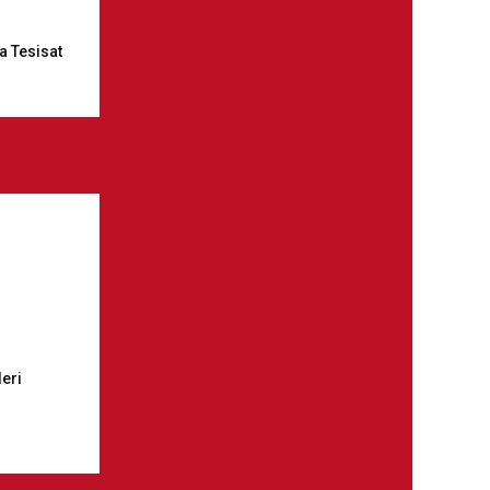
a Tesisat
leri