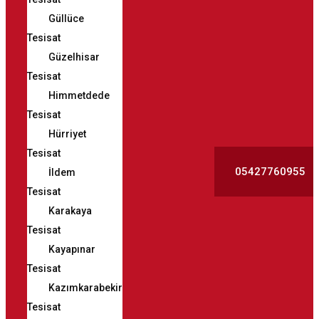
Güllüce
Tesisat
Güzelhisar
Tesisat
Himmetdede
Tesisat
Hürriyet
Tesisat
05427760955
İldem
Tesisat
Karakaya
Tesisat
Kayapınar
Tesisat
Kazımkarabekir
Tesisat