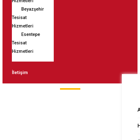
Hizmetleri
Beyazşehir
Tesisat
Hizmetleri
Esentepe
Tesisat
Hizmetleri
İletişim
Deneyimli Kanal
Açma
H