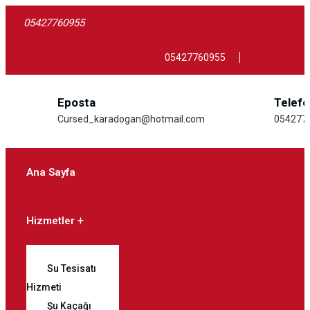
05427760955
05427760955
Eposta
Telef
Cursed_karadogan@hotmail.com
054277
Ana Sayfa
Hizmetler
Su Tesisatı
Hizmeti
Şu Kaçağı