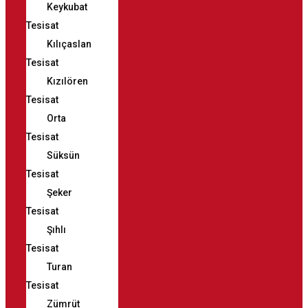
Keykubat
Tesisat
Kılıçaslan
Tesisat
Kızılören
Tesisat
Orta
Tesisat
Süksün
Tesisat
Şeker
Tesisat
Şıhlı
Tesisat
Turan
Tesisat
Zümrüt