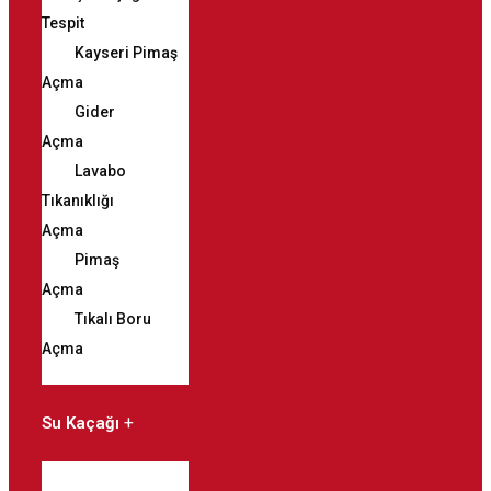
Tespit
Kayseri Pimaş
Açma
Gider
Açma
Lavabo
Tıkanıklığı
Açma
Pimaş
Açma
Tıkalı Boru
Açma
Su Kaçağı