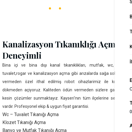
Ana Sayfa
Deneyimli Kanal Açma
B
T
Kanalizasyon Tıkanıklığı Açma
Deneyimli
İ
Bina içi ve bina dışı kanal tıkanıklıkları, mutfak, wc, banyo,
tuvalet,rogar ve kanalizasyon açma gibi arızalarda sağa sola hasar
vermeden özel ithal edilmiş robot cihazlarimiz ile kırmadan
C
dökmeden açiyoruz. Kaliteden ödün vermeden sizlere garanti ve
kesin çözümler sunmaktayız. Kayseri’nın tüm ilçelerine servisimiz
vardır. Profesyonel ekip & uygun fiyat garantisi.
0
Wc – Tuvalet Tıkanığı Açma
Klozet Tıkanığı Açma
Banyo ve Mutfak Tıkanığı Açma